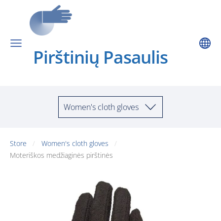
Pirštinių Pa
saulis
Women's cloth gloves
Store
Women's cloth gloves
Moteriškos medžiaginės pirštinės