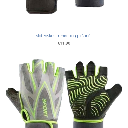
Moteriškos treniruočių pirštinės
€11.90