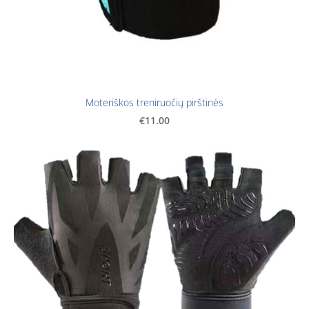
Moteriškos treniruočių pirštinės
€11.00