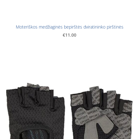
Moteriškos medžiaginės bepirštės dviratininko pirštinės
€11.00