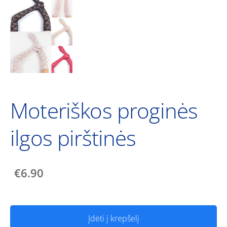
Moteriškos proginės
ilgos pirštinės
€6.90
Įdėti į krepšelį