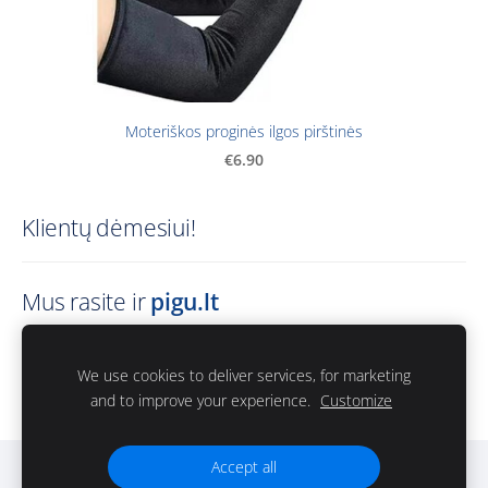
Moteriškos proginės ilgos pirštinės
€6.90
Klientų dėmesiui!
Mus rasite ir
pigu.lt
Visas paslaugas jums suteiksime ir internetiniame
We use cookies to deliver services, for marketing
and to improve your experience.
Customize
prekybos centre
pigu.lt
Accept all
Slapukai