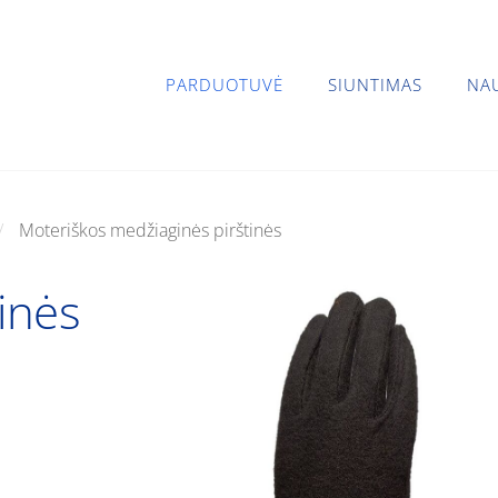
PARDUOTUVĖ
SIUNTIMAS
NA
Moteriškos medžiaginės pirštinės
inės