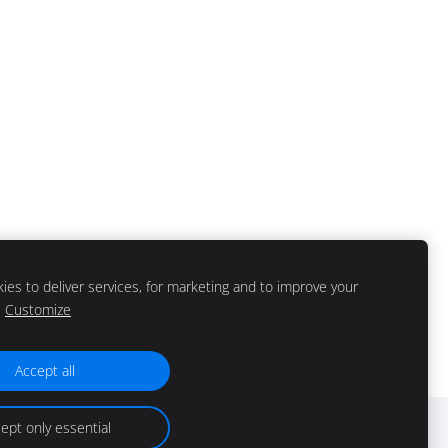
es to deliver services, for marketing and to improve your
Customize
Accept all
ept only essential