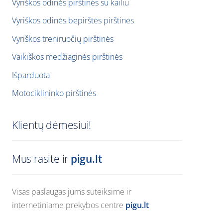
Vyriškos odinės pirštinės su kailiu
Vyriškos odinės bepirštės pirštinės
Vyriškos treniruočių pirštinės
Vaikiškos medžiaginės pirštinės
Išparduota
Motociklininko pirštinės
Klientų dėmesiui!
Mus rasite ir
pigu.lt
Visas paslaugas jums suteiksime ir
internetiniame prekybos centre
pigu.lt