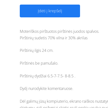
Įdėti į krepšelį
Moteriškos pirštuotos pirštinės juodos spalvos.
Pirštinių sudetis 70% vilna ir 30% akrilas
Pirštinių ilgis 24 cm.
Pirštinės be pamušalo.
Pirštinių dydžiai 6.5-7-7.5- 8-8.5 .
Dydį nurodykite komentaruose.
Dėl galimų jūsų kompiuterio, ekrano raiškos nustat
skirtumų, gali nežymiai skirtis reali prekių spalva nu