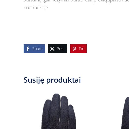
nuotraukoje
Share
Post
Pin
Susiję produktai