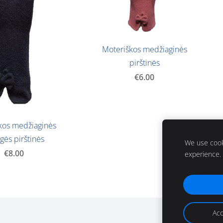
Moteriškos medžiaginės
pirštinės
€6.00
kos medžiaginės
lgės pirštinės
We use cooki
€8.00
experience.
Acc