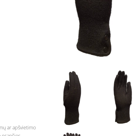
ymų ar apšvietimo
o esančios