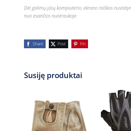
Dėl galimų jūsų kompiuterio, ekrano raiškos nustatymų
nuo esančios nuotraukoje.
Share
Post
Pin
Susiję produktai