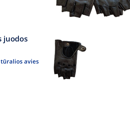
s juodos
tūralios avies