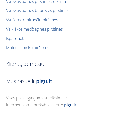
Vyriškos odinės pirštinės su kailiu
a
Vyriškos odinės bepirštės pirštinės
Vyriškos treniruočių pirštinės
Vaikiškos medžiaginės pirštinės
Išparduota
Motociklininko pirštinės
Klientų dėmesiui!
Mus rasite ir
pigu.lt
Visas paslaugas jums suteiksime ir
internetiniame prekybos centre
pigu.lt