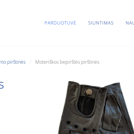
PARDUOTUVĖ
SIUNTIMAS
NA
mo pirštinės
Moteriškos bepirštės pirštinės
s